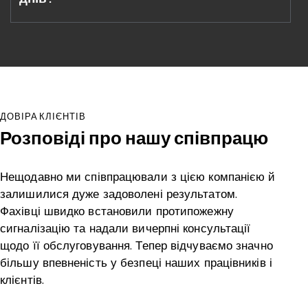
ДОВІРА КЛІЄНТІВ
Розповіді про нашу співпрацю
Нещодавно ми співпрацювали з цією компанією й
Д
залишилися дуже задоволені результатом.
о
Фахівці швидко встановили протипожежну
п
сигналізацію та надали вичерпні консультації
т
щодо її обслуговування. Тепер відчуваємо значно
о
більшу впевненість у безпеці наших працівників і
д
клієнтів.