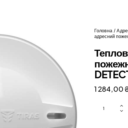
Головна
Адре
адресний поже
Теплов
пожежн
DETECT
1 284,00