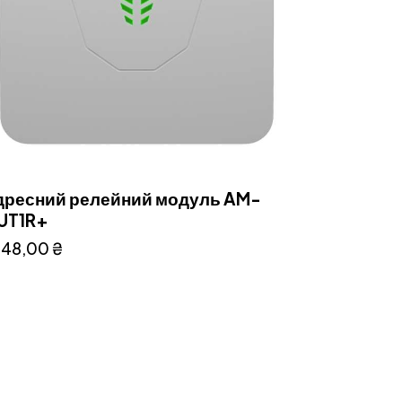
дресний релейний модуль AM-
UT1R+
148,00
₴