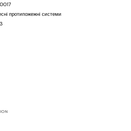
0017
есні протипожежні системи
73
TION