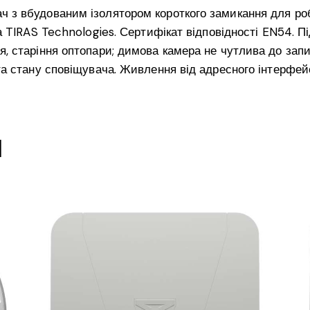
 з вбудованим ізолятором короткого замикання для роб
ка TIRAS Technologies. Сертифікат відповідності EN54. 
, старіння оптопари; димова камера не чутлива до запи
а стану сповіщувача. Живлення від адресного інтерфейсу;
и