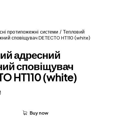
сні протипожежні системи
Тепловий
жний сповіщувач DETECTO HT110 (white)
ий адресний
ий сповіщувач
O HT110 (white)
₴
Buy now