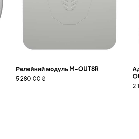
Релейний модуль M-OUT8R
А
O
5 280,00
₴
2 