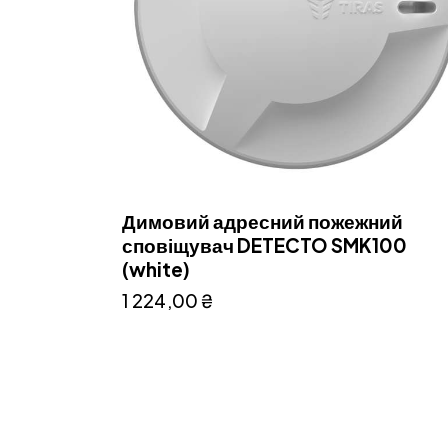
Димовий адресний пожежний
сповіщувач DETECTO SMK100
(white)
1 224,00
₴