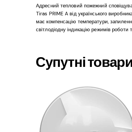
Адресний тепловий пожежний сповіщувач
Tiras PRIME A від українського виробни
має компенсацію температури, запилення
світлодіодну індикацію режимів роботи т
Супутні товар