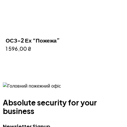
ОСЗ-2 Ех “Пожежа”
1 596,00
₴
Absolute security for your
business
Newsletter Signup