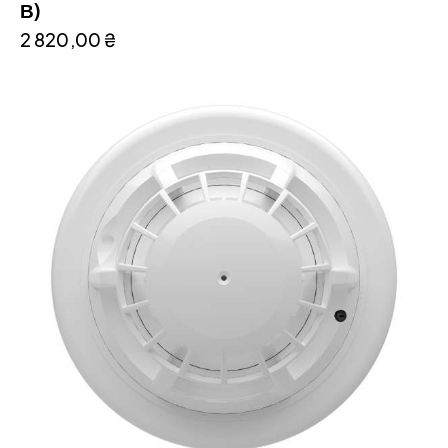
В)
2 820,00
₴