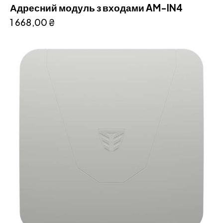
Адресний модуль з входами AM-IN4
1 668,00
₴