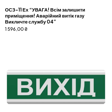
ОСЗ-11 Ех “УВАГА! Всім залишити
приміщення! Аварійний витік газу
Викличте службу 04”
1 596,00
₴