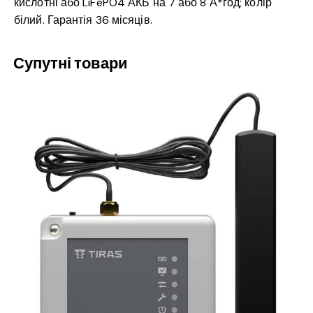
кислотні або LiFePO4 АКБ на 7 або 8 А*год; колір
білий. Гарантія 36 місяців.
Супутні товари