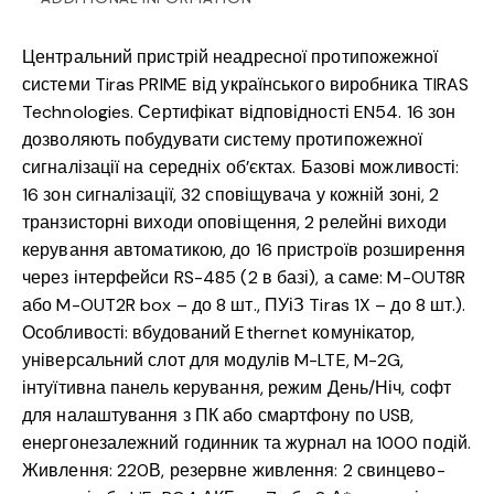
Центральний пристрій неадресної протипожежної
системи Tiras PRIME від українського виробника TIRAS
Technologies. Сертифікат відповідності EN54. 16 зон
дозволяють побудувати систему протипожежної
сигналізації на середніх об’єктах. Базові можливості:
16 зон сигналізації, 32 сповіщувача у кожній зоні, 2
транзисторні виходи оповіщення, 2 релейні виходи
керування автоматикою, до 16 пристроїв розширення
через інтерфейси RS-485 (2 в базі), а саме: M-OUT8R
або M-OUT2R box – до 8 шт., ПУіЗ Tiras 1X – до 8 шт.).
Особливості: вбудований Ethernet комунікатор,
універсальний слот для модулів M-LTE, M-2G,
інтуїтивна панель керування, режим День/Ніч, софт
для налаштування з ПК або смартфону по USB,
енергонезалежний годинник та журнал на 1000 подій.
Живлення: 220В, резервне живлення: 2 свинцево-