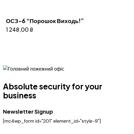
ОСЗ-6 “Порошок Виходь!”
1 248,00
₴
Absolute security for your
business
Newsletter Signup
[mc4wp_form id="201" element_id="style-9"]