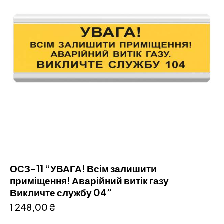
ОСЗ-11 “УВАГА! Всім залишити
приміщення! Аварійний витік газу
Викличте службу 04”
1 248,00
₴