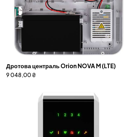
Дротова централь Orion NOVA M (LTE)
9 048,00
₴