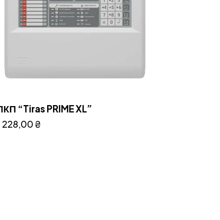
КП “Tiras PRIME XL”
 228,00
₴