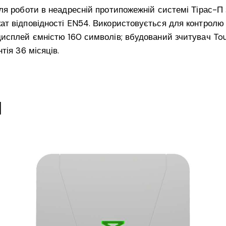
ля роботи в неадресній протипожежній системі Тірас-П 
ат відповідності EN54. Використовується для контролю 
-дисплей ємністю 160 символів; вбудований зчитувач T
тія 36 місяців.
и