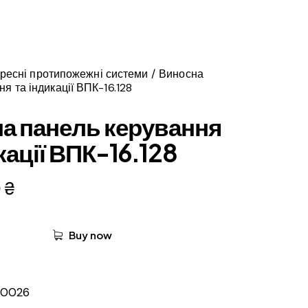
ресні протипожежні системи
Виносна
я та індикації ВПК-16.128
а панель керування
кації ВПК-16.128
0
₴
Buy now
0026