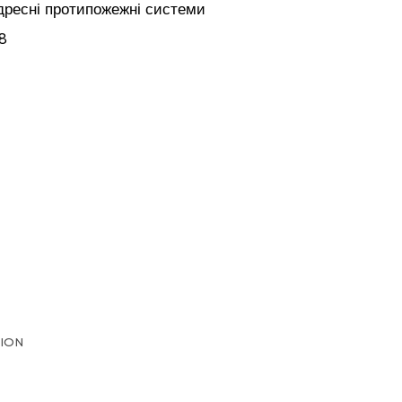
дресні протипожежні системи
18
TION