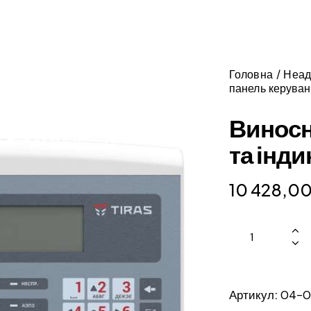
Головна
Неад
панель керуванн
Виносн
та інди
10 428,0
Артикул:
04-0