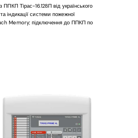
з ППКП Тірас-16.128П від українського
та індикації системи пожежної
ouch Memory; підключення до ППКП по