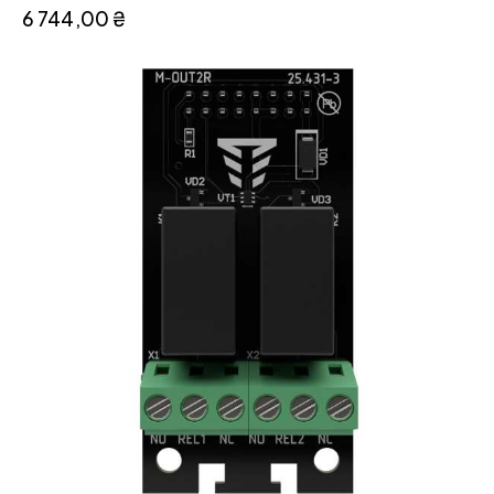
6 744,00
₴